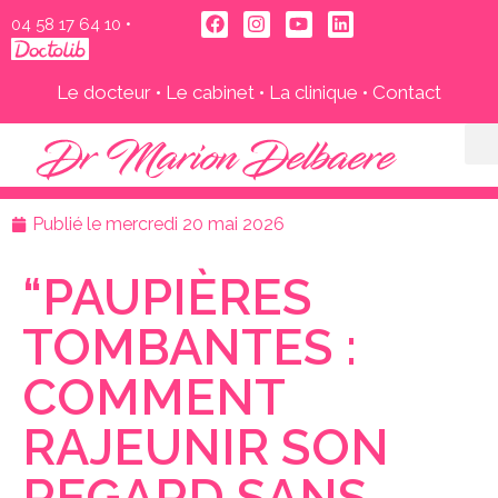
04 58 17 64 10‬
•
Le docteur
•
Le cabinet
•
La clinique
•
Contact
Publié le
mercredi 20 mai 2026
“PAUPIÈRES
TOMBANTES :
COMMENT
RAJEUNIR SON
REGARD SANS